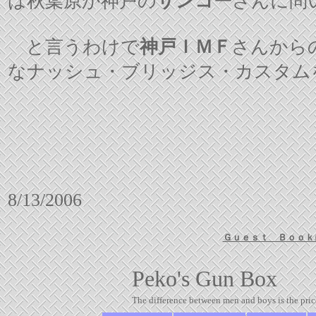
は秋葉原か神戸の
サンコー
さんに問
と言うわけで
神戸ＩＭＦ
さんから
なナッシュ・ブリッジス・カスタム
Special 
8/13/2006
Ｇｕｅｓｔ Ｂｏｏｋ
Peko's Gun Box
The difference between men and boys is the price