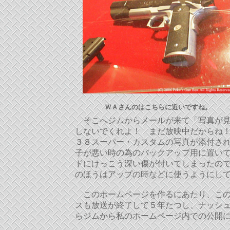
ＷＡさんのはこちらに近いですね。
そこへジムからメールが来て「写真が見
しないでくれよ！ まだ放映中だからね
３８スーパー・カスタムの写真が添付さ
子が悪い時の為のバックアップ用に置い
ドにけっこう深い傷が付いてしまったの
のほうはアップの時などに使うようにし
このホームページを作るにあたり、この
スも放送が終了して５年たつし、ナッシ
らジムから私のホームページ内での公開