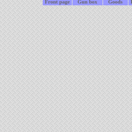
Front page
Gun box
Goods