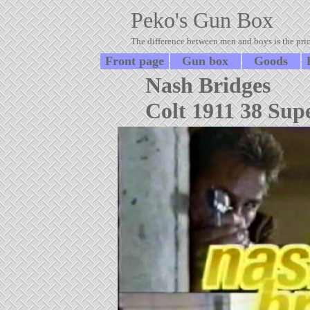
Peko's Gun Box
The difference between men and boys is the price
Front page
Gun box
Goods
Nash Bridges
Colt 1911 38 Supe