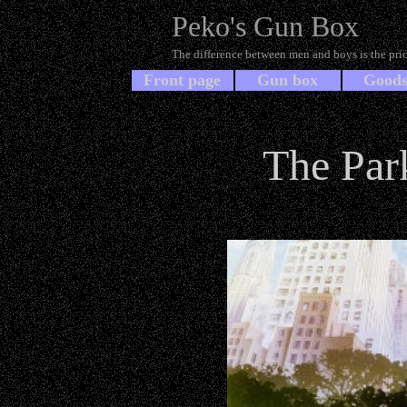
Peko's Gun Box
The difference between men and boys is the price
Front page
Gun box
Good
The Park is