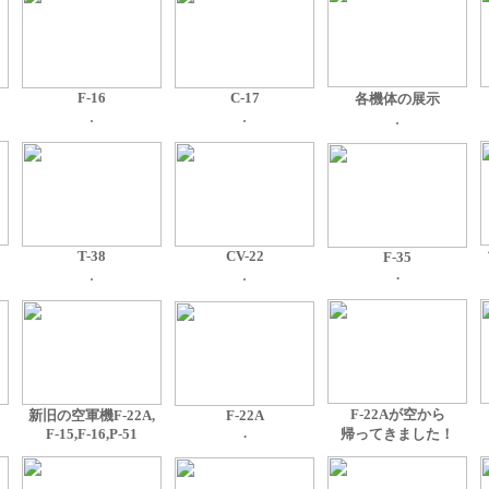
F-16
C-17
各機体の展示
.
.
.
T-38
CV-22
F-35
.
.
.
F-22Aが空から
新旧の空軍機
F-22A,
F-22A
.
F-15,F-16,P-51
帰ってきました！