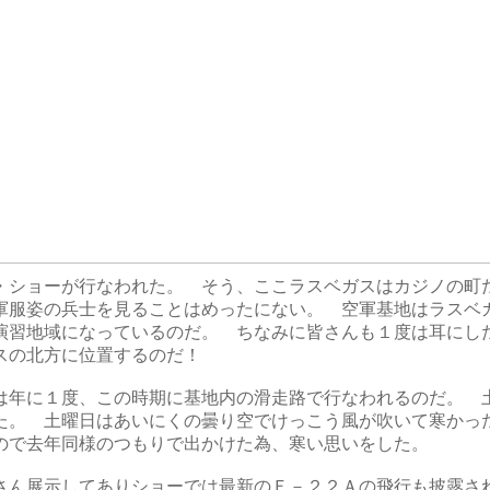
ショーが行なわれた。 そう、ここラスベガスはカジノの町
軍服姿の兵士を見ることはめったにない。 空軍基地はラスベ
演習地域になっているのだ。 ちなみに皆さんも１度は耳にし
スの北方に位置するのだ！
年に１度、この時期に基地内の滑走路で行なわれるのだ。 
た。 土曜日はあいにくの曇り空でけっこう風が吹いて寒かっ
ので去年同様のつもりで出かけた為、寒い思いをした。
ん展示してありショーでは最新のＦ－２２Ａの飛行も披露さ