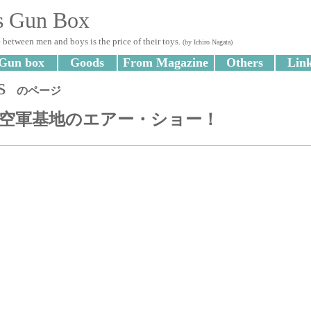
s Gun Box
 between men and boys is the price of their toys.
(by Ichiro Nagata)
Gun box
Goods
From Magazine
Others
Lin
s
のページ
空軍基地のエアー・ショー！