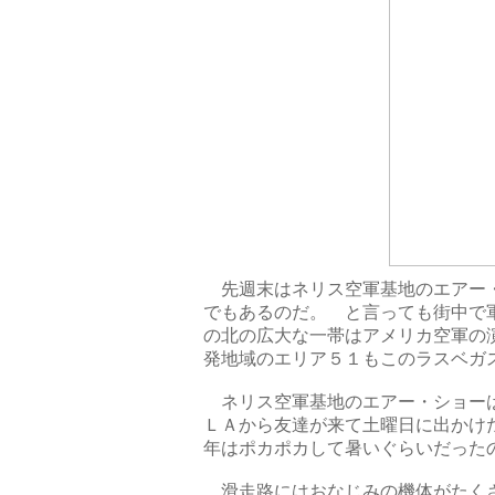
先週末はネリス空軍基地のエアー・
でもあるのだ。 と言っても街中で
の北の広大な一帯はアメリカ空軍の
発地域のエリア５１もこのラスベガ
ネリス空軍基地のエアー・ショーは
ＬＡから友達が来て土曜日に出かけ
年はポカポカして暑いぐらいだった
滑走路にはおなじみの機体がたくさ