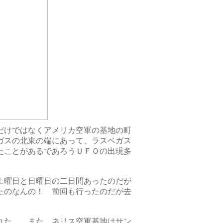
だけではなくアメリカ空軍の基地の町
ガスの北東の端にあって、ラスベガス
たことがあるであろうＵＦＯの出現多
土曜日と日曜日の二日間あったのだが
たのなんの！ 前回も行ったのだが去
れた。 また、ネリス空軍基地はサン