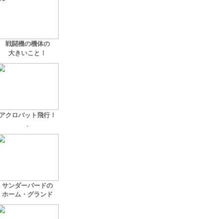
戦闘機の機体の
大きいこと！
アクロバット飛行！
.
サンダーバードの
ホーム・グランド