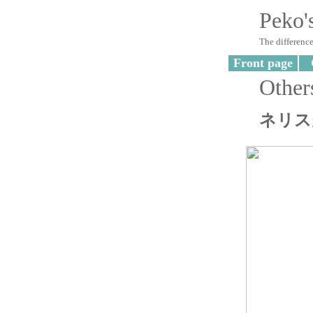
Peko'
The difference
Front page
Other
ネリス