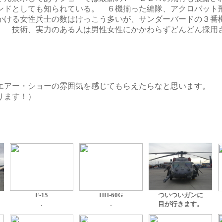
ンドとしても知られている。 ６機揃った編隊、アクロバット
かける女性兵士の数はけっこう多いが、サンダーバードの３番
。 技術、実力のある人は男性女性にかかわらずどんどん採用
アー・ショーの雰囲気を感じてもらえたらなと思います。
ます！）
F-15
HH-60G
ついついガンに
.
.
目が行きます。