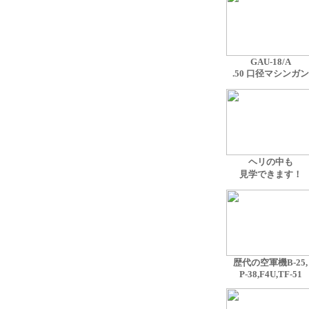
GAU-18/A
.50 口径マシンガン
ヘリの中も
見学できます！
歴代の空軍機
B-25,
P-38,F4U,TF-51