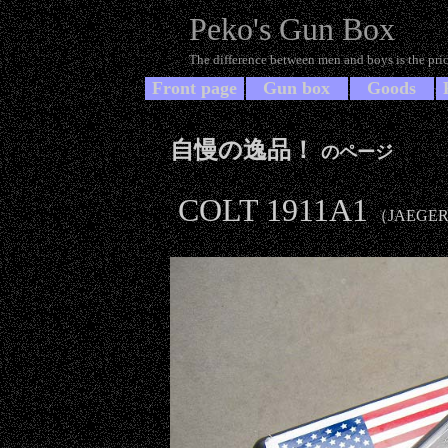
Peko's Gun Box
The difference between men and boys is the price
Front page
Gun box
Goods
自慢の逸品！
のページ
COLT 1911A1
（JAEGE