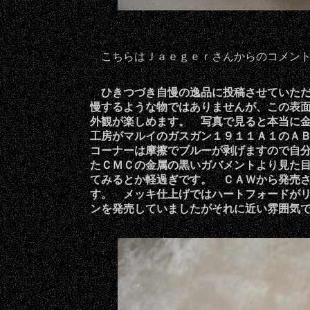
こちらはＪａｅｇｅｒさんからのコメント
ひきつづき自慢の逸品に投稿させていただき
慢するような物ではありませんが、この表
外観が楽しめます。
写真で見ると本当に
工房がマルイのガスガン１９１１Ａ１のＡ
コーナーは摩擦でブルーが剥げますので自
たＣＭＣの金属の黒いガバメントより見た
てみるとか軽過ぎです。
ＣＡＷから発売
す。
メッキ仕上げではハートフォードが
ンを
発売していましたがそれに近い雰囲気