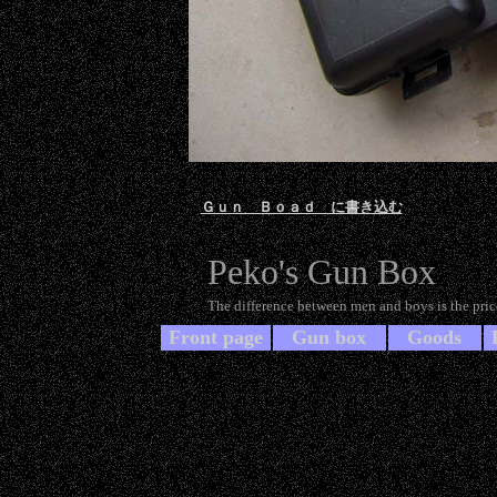
Ｇｕｎ Ｂｏａｄ に書き込む
Peko's Gun Box
The difference between men and boys is the price
Front page
Gun box
Goods